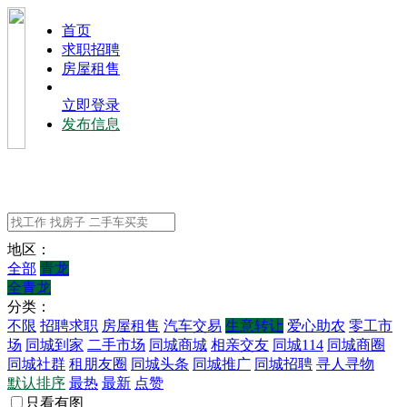
⾸⻚
求职招聘
房屋租售
立即登录
发布信息
地区：
全部
青龙
全青龙
分类：
不限
招聘求职
房屋租售
汽车交易
生意转让
爱心助农
零工市
场
同城到家
二手市场
同城商城
相亲交友
同城114
同城商圈
同城社群
租朋友圈
同城头条
同城推广
同城招聘
寻人寻物
默认排序
最热
最新
点赞
只看有图