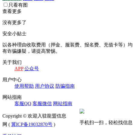
只看有图
查看更多
没有更多了
安全小贴士
以各种理由收取费⽤（押⾦、服装费、报名费、充值卡等）均
有诈骗嫌疑，请提⾼警惕。
关于我们
APP
公众号
⽤户中⼼
使⽤帮助
⽤户协议
防骗指南
⽹站指南
客服QQ
客服微信
⽹站指南
Copyright © 欢迎入驻龍盟信息
手机扫一扫，轻松找信息
网 (
冀ICP备19032870号
)