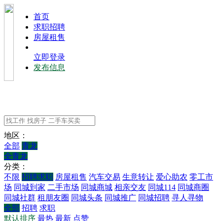
⾸⻚
求职招聘
房屋租售
立即登录
发布信息
地区：
全部
青龙
全青龙
分类：
不限
招聘求职
房屋租售
汽车交易
生意转让
爱心助农
零工市
场
同城到家
二手市场
同城商城
相亲交友
同城114
同城商圈
同城社群
租朋友圈
同城头条
同城推广
同城招聘
寻人寻物
全部
招聘
求职
默认排序
最热
最新
点赞