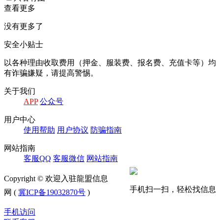
查看更多
没有更多了
安全小贴士
以各种理由收取费⽤（押⾦、服装费、报名费、充值卡等）均
有诈骗嫌疑，请提⾼警惕。
关于我们
APP
公众号
⽤户中⼼
使⽤帮助
⽤户协议
防骗指南
⽹站指南
客服QQ
客服微信
⽹站指南
Copyright © 欢迎入驻龍盟信息
手机扫一扫，轻松找信息
网 (
冀ICP备19032870号
)
手机访问