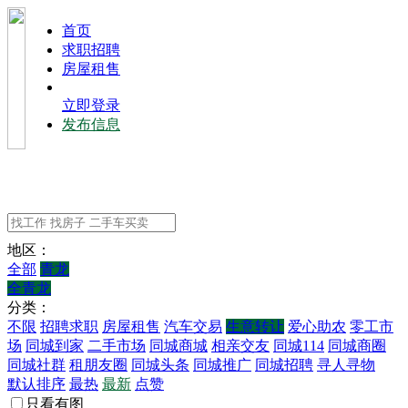
⾸⻚
求职招聘
房屋租售
立即登录
发布信息
地区：
全部
青龙
全青龙
分类：
不限
招聘求职
房屋租售
汽车交易
生意转让
爱心助农
零工市
场
同城到家
二手市场
同城商城
相亲交友
同城114
同城商圈
同城社群
租朋友圈
同城头条
同城推广
同城招聘
寻人寻物
默认排序
最热
最新
点赞
只看有图