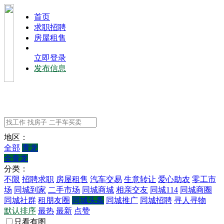
⾸⻚
求职招聘
房屋租售
立即登录
发布信息
地区：
全部
青龙
全青龙
分类：
不限
招聘求职
房屋租售
汽车交易
生意转让
爱心助农
零工市
场
同城到家
二手市场
同城商城
相亲交友
同城114
同城商圈
同城社群
租朋友圈
同城头条
同城推广
同城招聘
寻人寻物
默认排序
最热
最新
点赞
只看有图