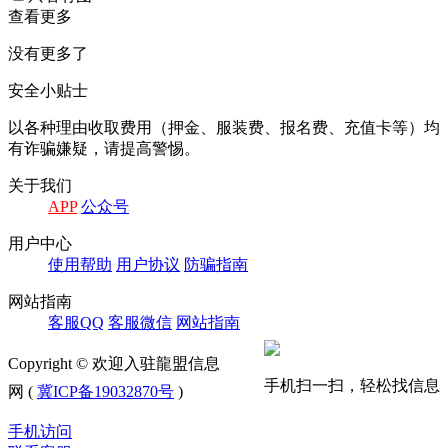
查看更多
没有更多了
安全小贴士
以各种理由收取费⽤（押⾦、服装费、报名费、充值卡等）均
有诈骗嫌疑，请提⾼警惕。
关于我们
APP
公众号
⽤户中⼼
使⽤帮助
⽤户协议
防骗指南
⽹站指南
客服QQ
客服微信
⽹站指南
Copyright © 欢迎入驻龍盟信息
手机扫一扫，轻松找信息
网 (
冀ICP备19032870号
)
手机访问