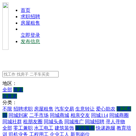
⾸⻚
求职招聘
房屋租售
立即登录
发布信息
地区：
全部
青龙
全青龙
分类：
不限
招聘求职
房屋租售
汽车交易
生意转让
爱心助农
零工市
场
同城到家
二手市场
同城商城
相亲交友
同城114
同城商圈
同城社群
租朋友圈
同城头条
同城推广
同城招聘
寻人寻物
全部
零工兼职
水工电工
建筑装饰
家政服务
快递跑腿
教育培
训
司机业务
工程用工
企业工人
新形岗位