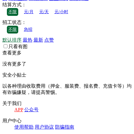
结算方式：
不限
元/月
元/天
元/小时
招工状态：
不限
急招
默认排序
最热
最新
点赞
只看有图
查看更多
没有更多了
安全小贴士
以各种理由收取费⽤（押⾦、服装费、报名费、充值卡等）均
有诈骗嫌疑，请提⾼警惕。
关于我们
APP
公众号
⽤户中⼼
使⽤帮助
⽤户协议
防骗指南