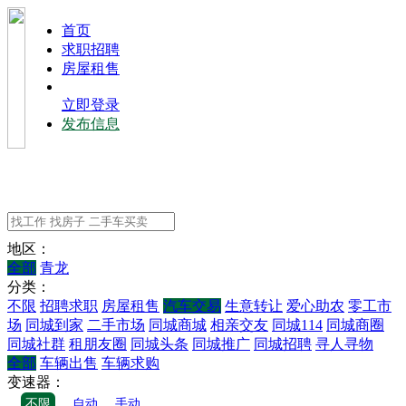
⾸⻚
求职招聘
房屋租售
立即登录
发布信息
地区：
全部
青龙
分类：
不限
招聘求职
房屋租售
汽车交易
生意转让
爱心助农
零工市
场
同城到家
二手市场
同城商城
相亲交友
同城114
同城商圈
同城社群
租朋友圈
同城头条
同城推广
同城招聘
寻人寻物
全部
车辆出售
车辆求购
变速器：
不限
自动
手动