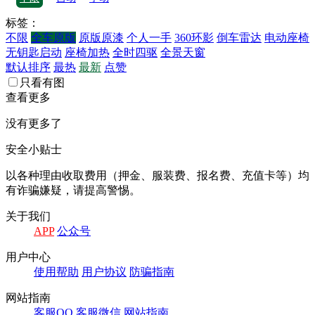
标签：
不限
全车原版
原版原漆
个人一手
360环影
倒车雷达
电动座椅
无钥匙启动
座椅加热
全时四驱
全景天窗
默认排序
最热
最新
点赞
只看有图
查看更多
没有更多了
安全小贴士
以各种理由收取费⽤（押⾦、服装费、报名费、充值卡等）均
有诈骗嫌疑，请提⾼警惕。
关于我们
APP
公众号
⽤户中⼼
使⽤帮助
⽤户协议
防骗指南
⽹站指南
客服QQ
客服微信
⽹站指南