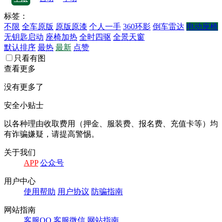
标签：
不限
全车原版
原版原漆
个人一手
360环影
倒车雷达
电动座椅
无钥匙启动
座椅加热
全时四驱
全景天窗
默认排序
最热
最新
点赞
只看有图
查看更多
没有更多了
安全小贴士
以各种理由收取费⽤（押⾦、服装费、报名费、充值卡等）均
有诈骗嫌疑，请提⾼警惕。
关于我们
APP
公众号
⽤户中⼼
使⽤帮助
⽤户协议
防骗指南
⽹站指南
客服QQ
客服微信
⽹站指南