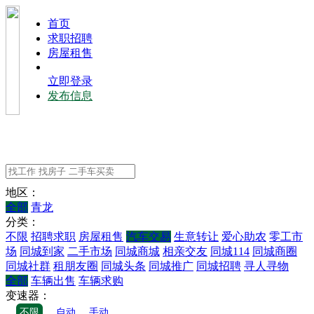
⾸⻚
求职招聘
房屋租售
立即登录
发布信息
地区：
全部
青龙
分类：
不限
招聘求职
房屋租售
汽车交易
生意转让
爱心助农
零工市
场
同城到家
二手市场
同城商城
相亲交友
同城114
同城商圈
同城社群
租朋友圈
同城头条
同城推广
同城招聘
寻人寻物
全部
车辆出售
车辆求购
变速器：
不限
自动
手动