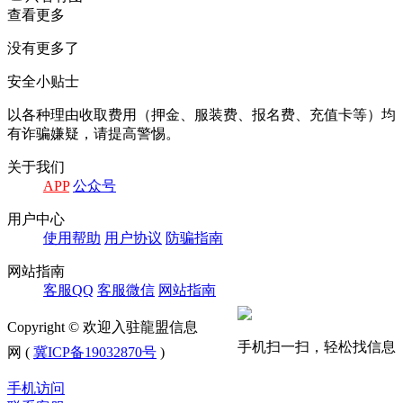
查看更多
没有更多了
安全小贴士
以各种理由收取费⽤（押⾦、服装费、报名费、充值卡等）均
有诈骗嫌疑，请提⾼警惕。
关于我们
APP
公众号
⽤户中⼼
使⽤帮助
⽤户协议
防骗指南
⽹站指南
客服QQ
客服微信
⽹站指南
Copyright © 欢迎入驻龍盟信息
手机扫一扫，轻松找信息
网 (
冀ICP备19032870号
)
手机访问