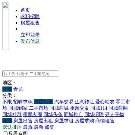
⾸⻚
求职招聘
房屋租售
立即登录
发布信息
地区：
全部
青龙
分类：
不限
招聘求职
房屋租售
汽车交易
生意转让
爱心助农
零工市
场
同城到家
二手市场
同城商城
相亲交友
同城114
同城商圈
同城社群
租朋友圈
同城头条
同城推广
同城招聘
寻人寻物
全部
房屋出售
房屋出租
房屋求租
房屋求购
商铺租售
默认排序
最热
最新
点赞
只看有图