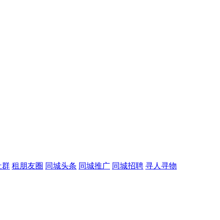
社群
租朋友圈
同城头条
同城推广
同城招聘
寻人寻物