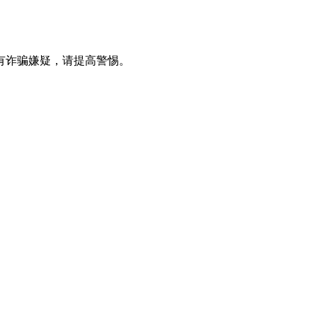
有诈骗嫌疑，请提⾼警惕。