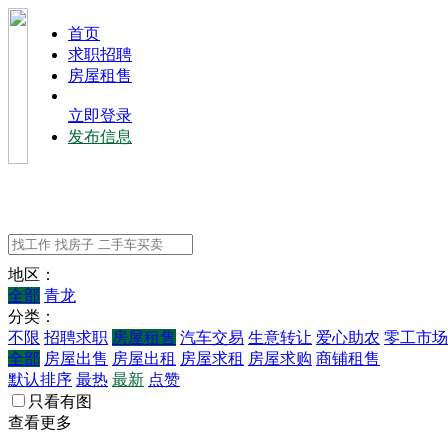
⾸⻚
求职招聘
房屋租售
立即登录
发布信息
地区：
全部
青龙
分类：
不限
招聘求职
房屋租售
汽车交易
生意转让
爱心助农
零工市场
全部
房屋出售
房屋出租
房屋求租
房屋求购
商铺租售
默认排序
最热
最新
点赞
只看有图
查看更多