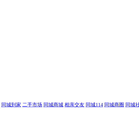
同城到家
二手市场
同城商城
相亲交友
同城114
同城商圈
同城