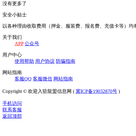
没有更多了
安全小贴士
以各种理由收取费⽤（押⾦、服装费、报名费、充值卡等）均
关于我们
APP
公众号
⽤户中⼼
使⽤帮助
⽤户协议
防骗指南
⽹站指南
客服QQ
客服微信
⽹站指南
Copyright © 欢迎入驻龍盟信息网 (
冀ICP备19032870号
)
手机访问
联系客服
返回顶部