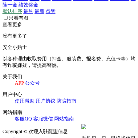
险一金
绩效奖金
默认排序
最热
最新
点赞
只看有图
查看更多
没有更多了
安全小贴士
以各种理由收取费⽤（押⾦、服装费、报名费、充值卡等）均
有诈骗嫌疑，请提⾼警惕。
关于我们
APP
公众号
⽤户中⼼
使⽤帮助
⽤户协议
防骗指南
⽹站指南
客服QQ
客服微信
⽹站指南
Copyright © 欢迎入驻龍盟信息