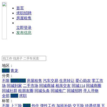
⾸⻚
求职招聘
房屋租售
立即登录
发布信息
地区：
全部
青龙
分类：
不限
招聘求职
房屋租售
汽车交易
生意转让
爱心助农
零工市
场
同城到家
二手市场
同城商城
相亲交友
同城114
同城商圈
同城社群
租朋友圈
同城头条
同城推广
同城招聘
寻人寻物
全部
招聘
求职
标签：
不限
上三险
包吃
包住
弹性工作
加班补助
交五险
待遇优厚
五