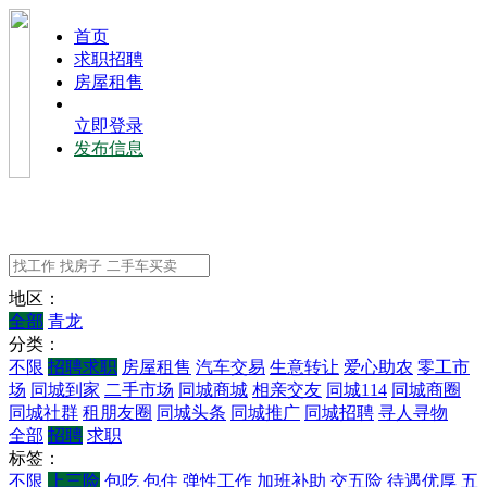
⾸⻚
求职招聘
房屋租售
立即登录
发布信息
地区：
全部
青龙
分类：
不限
招聘求职
房屋租售
汽车交易
生意转让
爱心助农
零工市
场
同城到家
二手市场
同城商城
相亲交友
同城114
同城商圈
同城社群
租朋友圈
同城头条
同城推广
同城招聘
寻人寻物
全部
招聘
求职
标签：
不限
上三险
包吃
包住
弹性工作
加班补助
交五险
待遇优厚
五