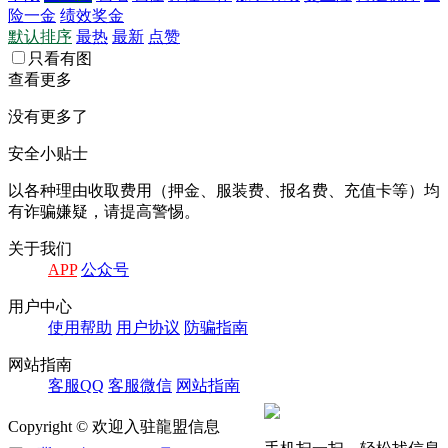
险一金
绩效奖金
默认排序
最热
最新
点赞
只看有图
查看更多
没有更多了
安全小贴士
以各种理由收取费⽤（押⾦、服装费、报名费、充值卡等）均
有诈骗嫌疑，请提⾼警惕。
关于我们
APP
公众号
⽤户中⼼
使⽤帮助
⽤户协议
防骗指南
⽹站指南
客服QQ
客服微信
⽹站指南
Copyright © 欢迎入驻龍盟信息