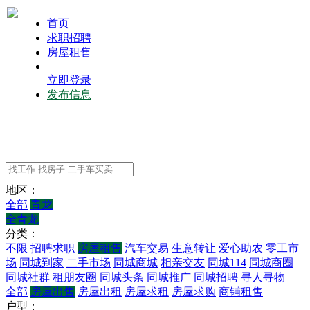
⾸⻚
求职招聘
房屋租售
立即登录
发布信息
地区：
全部
青龙
全青龙
分类：
不限
招聘求职
房屋租售
汽车交易
生意转让
爱心助农
零工市
场
同城到家
二手市场
同城商城
相亲交友
同城114
同城商圈
同城社群
租朋友圈
同城头条
同城推广
同城招聘
寻人寻物
全部
房屋出售
房屋出租
房屋求租
房屋求购
商铺租售
户型：