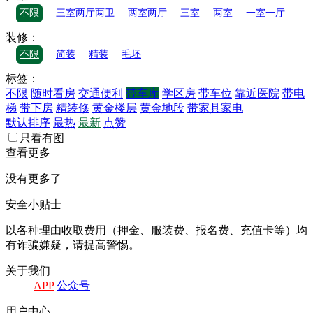
不限
三室两厅两卫
两室两厅
三室
两室
一室一厅
装修：
不限
简装
精装
毛坯
标签：
不限
随时看房
交通便利
带车库
学区房
带车位
靠近医院
带电
梯
带下房
精装修
黄金楼层
黄金地段
带家具家电
默认排序
最热
最新
点赞
只看有图
查看更多
没有更多了
安全小贴士
以各种理由收取费⽤（押⾦、服装费、报名费、充值卡等）均
有诈骗嫌疑，请提⾼警惕。
关于我们
APP
公众号
⽤户中⼼