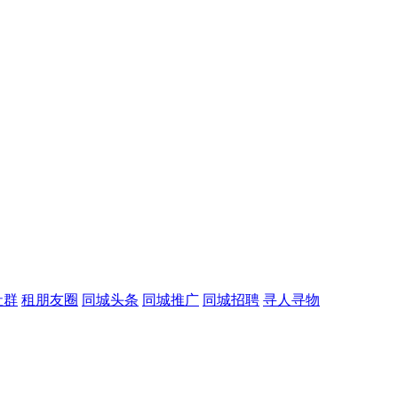
社群
租朋友圈
同城头条
同城推广
同城招聘
寻人寻物