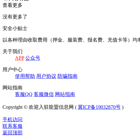
查看更多
没有更多了
安全小贴士
以各种理由收取费⽤（押⾦、服装费、报名费、充值卡等）均
关于我们
APP
公众号
⽤户中⼼
使⽤帮助
⽤户协议
防骗指南
⽹站指南
客服QQ
客服微信
⽹站指南
Copyright © 欢迎入驻龍盟信息网 (
冀ICP备19032870号
)
手机访问
联系客服
返回顶部