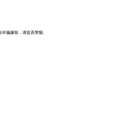
有诈骗嫌疑，请提⾼警惕。