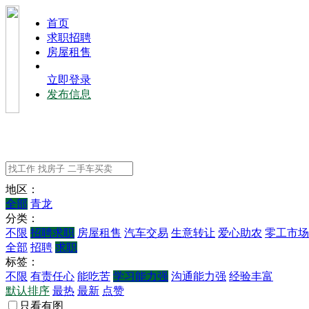
⾸⻚
求职招聘
房屋租售
立即登录
发布信息
地区：
全部
青龙
分类：
不限
招聘求职
房屋租售
汽车交易
生意转让
爱心助农
零工市场
全部
招聘
求职
标签：
不限
有责任心
能吃苦
学习能力强
沟通能力强
经验丰富
默认排序
最热
最新
点赞
只看有图