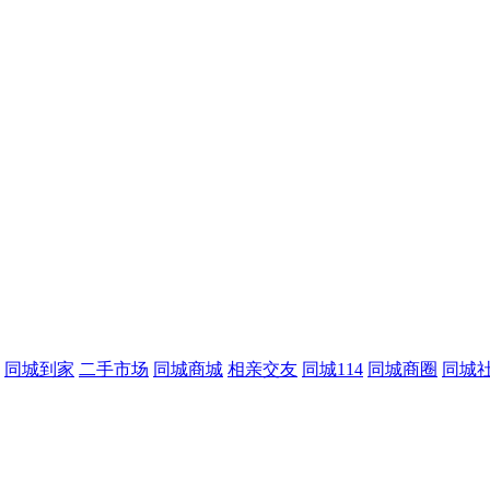
同城到家
二手市场
同城商城
相亲交友
同城114
同城商圈
同城