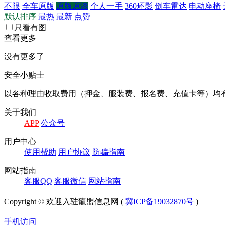
不限
全车原版
原版原漆
个人一手
360环影
倒车雷达
电动座椅
默认排序
最热
最新
点赞
只看有图
查看更多
没有更多了
安全小贴士
以各种理由收取费⽤（押⾦、服装费、报名费、充值卡等）均
关于我们
APP
公众号
⽤户中⼼
使⽤帮助
⽤户协议
防骗指南
⽹站指南
客服QQ
客服微信
⽹站指南
Copyright © 欢迎入驻龍盟信息网 (
冀ICP备19032870号
)
手机访问