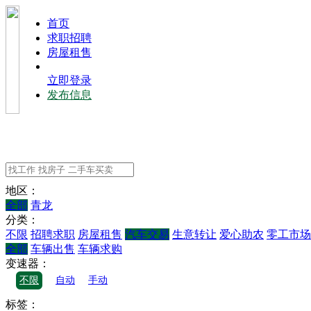
⾸⻚
求职招聘
房屋租售
立即登录
发布信息
地区：
全部
青龙
分类：
不限
招聘求职
房屋租售
汽车交易
生意转让
爱心助农
零工市场
全部
车辆出售
车辆求购
变速器：
不限
自动
手动
标签：