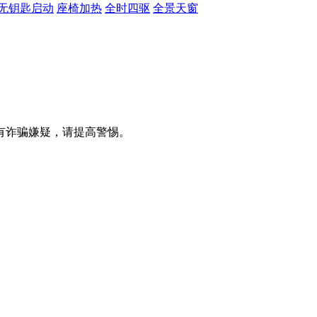
无钥匙启动
座椅加热
全时四驱
全景天窗
有诈骗嫌疑，请提⾼警惕。