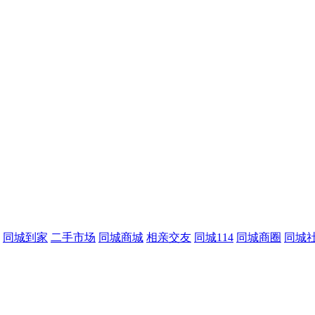
同城到家
二手市场
同城商城
相亲交友
同城114
同城商圈
同城