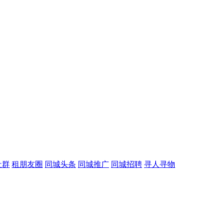
社群
租朋友圈
同城头条
同城推广
同城招聘
寻人寻物