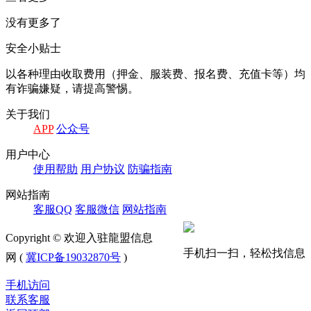
没有更多了
安全小贴士
以各种理由收取费⽤（押⾦、服装费、报名费、充值卡等）均
有诈骗嫌疑，请提⾼警惕。
关于我们
APP
公众号
⽤户中⼼
使⽤帮助
⽤户协议
防骗指南
⽹站指南
客服QQ
客服微信
⽹站指南
Copyright © 欢迎入驻龍盟信息
手机扫一扫，轻松找信息
网 (
冀ICP备19032870号
)
手机访问
联系客服