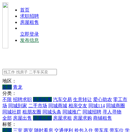
⾸⻚
求职招聘
房屋租售
立即登录
发布信息
地区：
全部
青龙
分类：
不限
招聘求职
房屋租售
汽车交易
生意转让
爱心助农
零工市
场
同城到家
二手市场
同城商城
相亲交友
同城114
同城商圈
同城社群
租朋友圈
同城头条
同城推广
同城招聘
寻人寻物
全部
房屋出售
房屋出租
房屋求租
房屋求购
商铺租售
标签：
不限
三室
两室
随时看房
交通便利
拎包入住
带车库
带车位
学