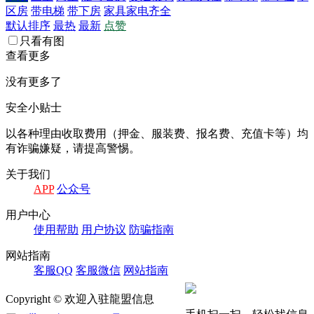
区房
带电梯
带下房
家具家电齐全
默认排序
最热
最新
点赞
只看有图
查看更多
没有更多了
安全小贴士
以各种理由收取费⽤（押⾦、服装费、报名费、充值卡等）均
有诈骗嫌疑，请提⾼警惕。
关于我们
APP
公众号
⽤户中⼼
使⽤帮助
⽤户协议
防骗指南
⽹站指南
客服QQ
客服微信
⽹站指南
Copyright © 欢迎入驻龍盟信息