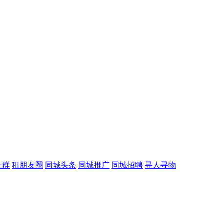
社群
租朋友圈
同城头条
同城推广
同城招聘
寻人寻物