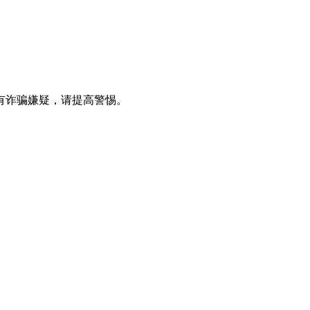
有诈骗嫌疑，请提⾼警惕。