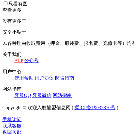
只看有图
查看更多
没有更多了
安全小贴士
以各种理由收取费⽤（押⾦、服装费、报名费、充值卡等）均
关于我们
APP
公众号
⽤户中⼼
使⽤帮助
⽤户协议
防骗指南
⽹站指南
客服QQ
客服微信
⽹站指南
Copyright © 欢迎入驻龍盟信息网 (
冀ICP备19032870号
)
手机访问
联系客服
返回顶部