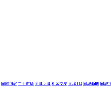
同城到家
二手市场
同城商城
相亲交友
同城114
同城商圈
同城