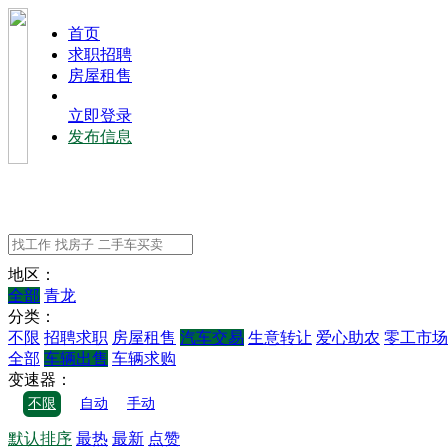
⾸⻚
求职招聘
房屋租售
立即登录
发布信息
地区：
全部
青龙
分类：
不限
招聘求职
房屋租售
汽车交易
生意转让
爱心助农
零工市场
全部
车辆出售
车辆求购
变速器：
不限
自动
手动
默认排序
最热
最新
点赞