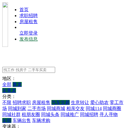
⾸⻚
求职招聘
房屋租售
立即登录
发布信息
地区：
全部
青龙
全青龙
分类：
不限
招聘求职
房屋租售
汽车交易
生意转让
爱心助农
零工市
场
同城到家
二手市场
同城商城
相亲交友
同城114
同城商圈
同城社群
租朋友圈
同城头条
同城推广
同城招聘
寻人寻物
全部
车辆出售
车辆求购
变速器：