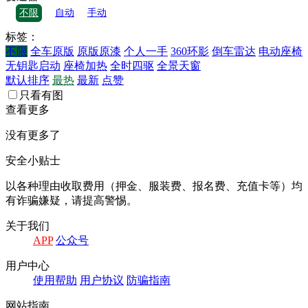
不限
自动
手动
标签：
不限
全车原版
原版原漆
个人一手
360环影
倒车雷达
电动座椅
无钥匙启动
座椅加热
全时四驱
全景天窗
默认排序
最热
最新
点赞
只看有图
查看更多
没有更多了
安全小贴士
以各种理由收取费⽤（押⾦、服装费、报名费、充值卡等）均
有诈骗嫌疑，请提⾼警惕。
关于我们
APP
公众号
⽤户中⼼
使⽤帮助
⽤户协议
防骗指南
⽹站指南