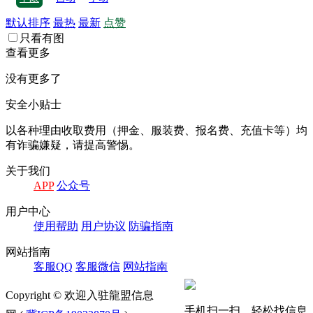
默认排序
最热
最新
点赞
只看有图
查看更多
没有更多了
安全小贴士
以各种理由收取费⽤（押⾦、服装费、报名费、充值卡等）均
有诈骗嫌疑，请提⾼警惕。
关于我们
APP
公众号
⽤户中⼼
使⽤帮助
⽤户协议
防骗指南
⽹站指南
客服QQ
客服微信
⽹站指南
Copyright © 欢迎入驻龍盟信息
手机扫一扫，轻松找信息