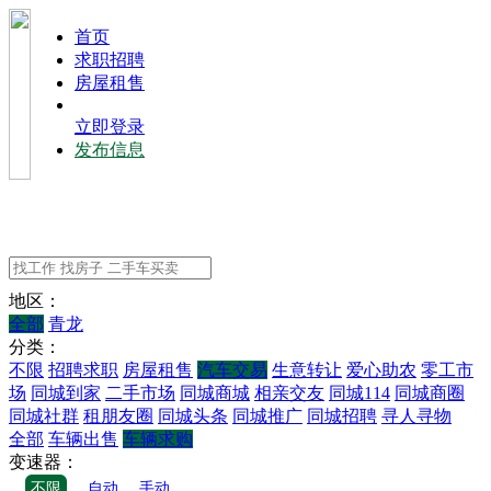
⾸⻚
求职招聘
房屋租售
立即登录
发布信息
地区：
全部
青龙
分类：
不限
招聘求职
房屋租售
汽车交易
生意转让
爱心助农
零工市
场
同城到家
二手市场
同城商城
相亲交友
同城114
同城商圈
同城社群
租朋友圈
同城头条
同城推广
同城招聘
寻人寻物
全部
车辆出售
车辆求购
变速器：
不限
自动
手动