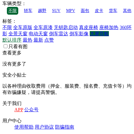
车辆类型：
不限
轿车
越野
SUV
MPV
面包
皮卡
货车
其他
标签：
不限
全车原版
全车原漆
无钥匙启动
真皮座椅
座椅加热
360环
影
全景天窗
电动天窗
倒车雷达
倒车影像
大屏导航
默认排序
最热
最新
点赞
只看有图
查看更多
没有更多了
安全小贴士
以各种理由收取费⽤（押⾦、服装费、报名费、充值卡等）均
有诈骗嫌疑，请提⾼警惕。
关于我们
APP
公众号
⽤户中⼼
使⽤帮助
⽤户协议
防骗指南