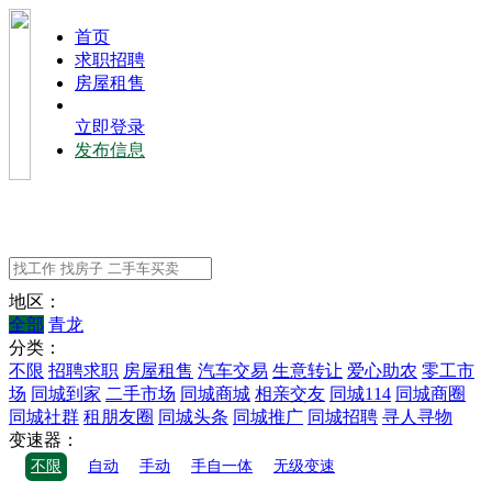
⾸⻚
求职招聘
房屋租售
立即登录
发布信息
地区：
全部
青龙
分类：
不限
招聘求职
房屋租售
汽车交易
生意转让
爱心助农
零工市
场
同城到家
二手市场
同城商城
相亲交友
同城114
同城商圈
同城社群
租朋友圈
同城头条
同城推广
同城招聘
寻人寻物
变速器：
不限
自动
手动
手自一体
无级变速