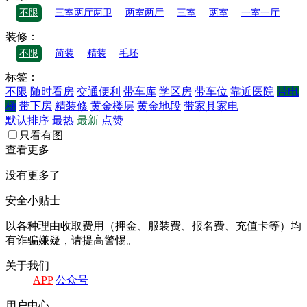
不限
三室两厅两卫
两室两厅
三室
两室
一室一厅
装修：
不限
简装
精装
毛坯
标签：
不限
随时看房
交通便利
带车库
学区房
带车位
靠近医院
带电
梯
带下房
精装修
黄金楼层
黄金地段
带家具家电
默认排序
最热
最新
点赞
只看有图
查看更多
没有更多了
安全小贴士
以各种理由收取费⽤（押⾦、服装费、报名费、充值卡等）均
有诈骗嫌疑，请提⾼警惕。
关于我们
APP
公众号
⽤户中⼼