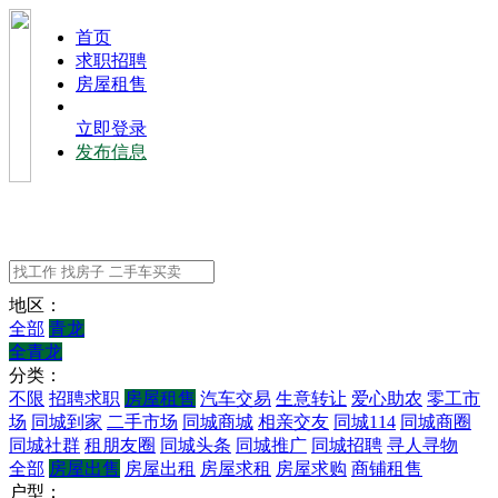
⾸⻚
求职招聘
房屋租售
立即登录
发布信息
地区：
全部
青龙
全青龙
分类：
不限
招聘求职
房屋租售
汽车交易
生意转让
爱心助农
零工市
场
同城到家
二手市场
同城商城
相亲交友
同城114
同城商圈
同城社群
租朋友圈
同城头条
同城推广
同城招聘
寻人寻物
全部
房屋出售
房屋出租
房屋求租
房屋求购
商铺租售
户型：