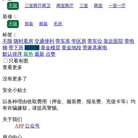
不限
三室两厅两卫
两室两厅
三室
两室
一室一厅
装修：
不限
简装
精装
毛坯
标签：
不限
随时看房
交通便利
带车库
学区房
带车位
靠近医院
带电
梯
带下房
精装修
黄金楼层
黄金地段
带家具家电
默认排序
最热
最新
点赞
只看有图
查看更多
没有更多了
安全小贴士
以各种理由收取费⽤（押⾦、服装费、报名费、充值卡等）均
有诈骗嫌疑，请提⾼警惕。
关于我们
APP
公众号
⽤户中⼼