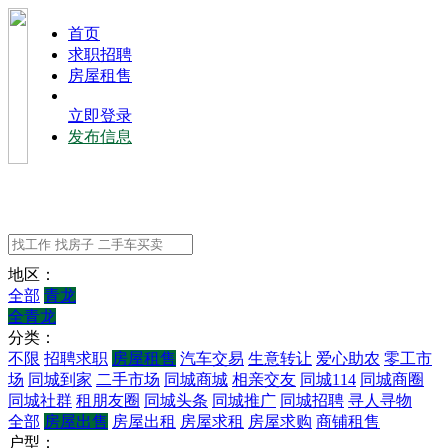
⾸⻚
求职招聘
房屋租售
立即登录
发布信息
地区：
全部
青龙
全青龙
分类：
不限
招聘求职
房屋租售
汽车交易
生意转让
爱心助农
零工市
场
同城到家
二手市场
同城商城
相亲交友
同城114
同城商圈
同城社群
租朋友圈
同城头条
同城推广
同城招聘
寻人寻物
全部
房屋出售
房屋出租
房屋求租
房屋求购
商铺租售
户型：