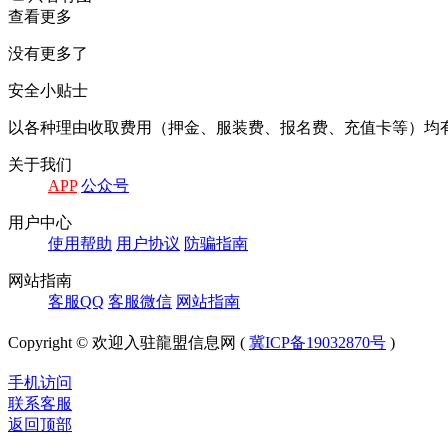
查看更多
没有更多了
安全小贴士
以各种理由收取费⽤（押⾦、服装费、报名费、充值卡等）均
关于我们
APP
公众号
⽤户中⼼
使⽤帮助
⽤户协议
防骗指南
⽹站指南
客服QQ
客服微信
⽹站指南
Copyright © 欢迎入驻龍盟信息网 (
冀ICP备19032870号
)
手机访问
联系客服
返回顶部