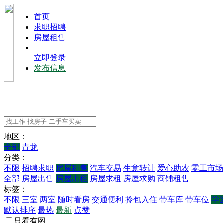
⾸⻚
求职招聘
房屋租售
立即登录
发布信息
地区：
全部
青龙
分类：
不限
招聘求职
房屋租售
汽车交易
生意转让
爱心助农
零工市场
全部
房屋出售
房屋出租
房屋求租
房屋求购
商铺租售
标签：
不限
三室
两室
随时看房
交通便利
拎包入住
带车库
带车位
学
默认排序
最热
最新
点赞
只看有图