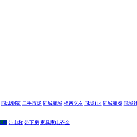
同城到家
二手市场
同城商城
相亲交友
同城114
同城商圈
同城
区房
带电梯
带下房
家具家电齐全