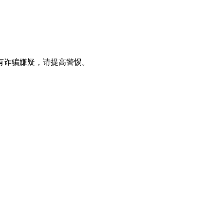
有诈骗嫌疑，请提⾼警惕。