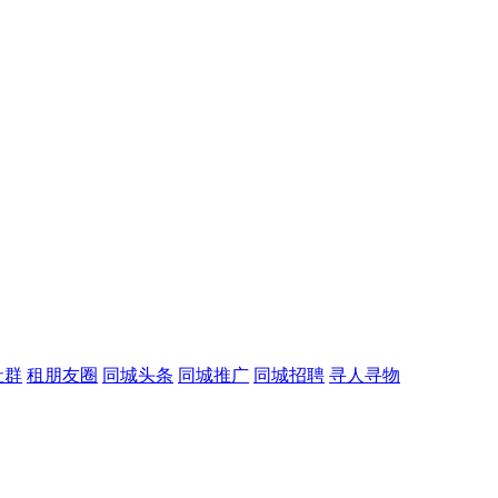
社群
租朋友圈
同城头条
同城推广
同城招聘
寻人寻物