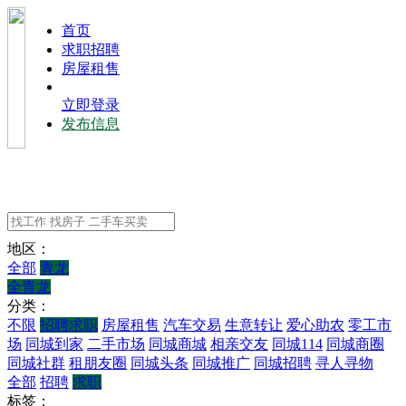
⾸⻚
求职招聘
房屋租售
立即登录
发布信息
地区：
全部
青龙
全青龙
分类：
不限
招聘求职
房屋租售
汽车交易
生意转让
爱心助农
零工市
场
同城到家
二手市场
同城商城
相亲交友
同城114
同城商圈
同城社群
租朋友圈
同城头条
同城推广
同城招聘
寻人寻物
全部
招聘
求职
标签：