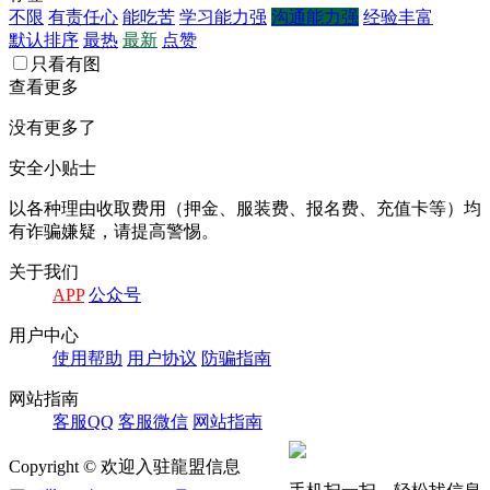
不限
有责任心
能吃苦
学习能力强
沟通能力强
经验丰富
默认排序
最热
最新
点赞
只看有图
查看更多
没有更多了
安全小贴士
以各种理由收取费⽤（押⾦、服装费、报名费、充值卡等）均
有诈骗嫌疑，请提⾼警惕。
关于我们
APP
公众号
⽤户中⼼
使⽤帮助
⽤户协议
防骗指南
⽹站指南
客服QQ
客服微信
⽹站指南
Copyright © 欢迎入驻龍盟信息