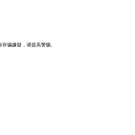
有诈骗嫌疑，请提⾼警惕。