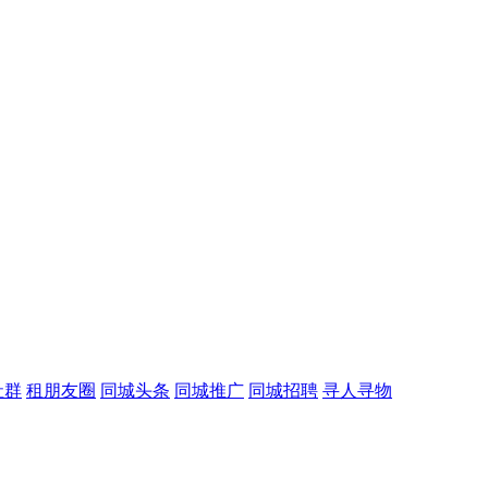
社群
租朋友圈
同城头条
同城推广
同城招聘
寻人寻物