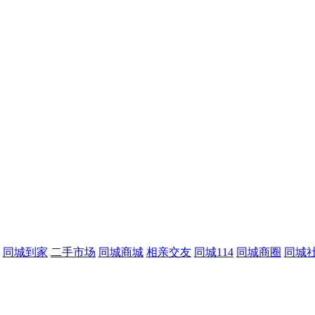
同城到家
二手市场
同城商城
相亲交友
同城114
同城商圈
同城