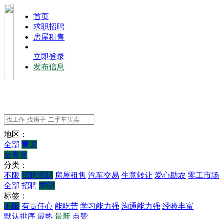
⾸⻚
求职招聘
房屋租售
立即登录
发布信息
地区：
全部
青龙
全青龙
分类：
不限
招聘求职
房屋租售
汽车交易
生意转让
爱心助农
零工市场
全部
招聘
求职
标签：
不限
有责任心
能吃苦
学习能力强
沟通能力强
经验丰富
默认排序
最热
最新
点赞