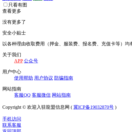
只看有图
查看更多
没有更多了
安全小贴士
以各种理由收取费⽤（押⾦、服装费、报名费、充值卡等）均
关于我们
APP
公众号
⽤户中⼼
使⽤帮助
⽤户协议
防骗指南
⽹站指南
客服QQ
客服微信
⽹站指南
Copyright © 欢迎入驻龍盟信息网 (
冀ICP备19032870号
)
手机访问
联系客服
返回顶部