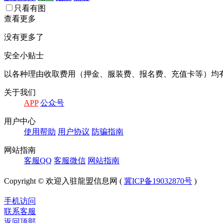
只看有图
查看更多
没有更多了
安全小贴士
以各种理由收取费⽤（押⾦、服装费、报名费、充值卡等）均
关于我们
APP
公众号
⽤户中⼼
使⽤帮助
⽤户协议
防骗指南
⽹站指南
客服QQ
客服微信
⽹站指南
Copyright © 欢迎入驻龍盟信息网 (
冀ICP备19032870号
)
手机访问
联系客服
返回顶部