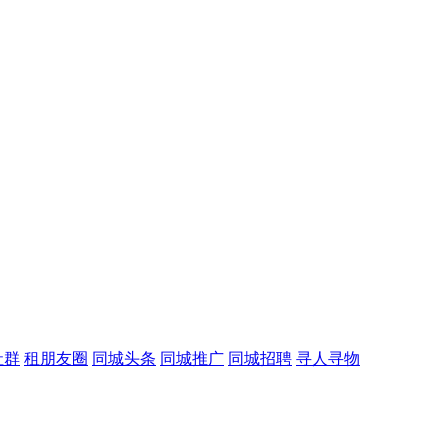
社群
租朋友圈
同城头条
同城推广
同城招聘
寻人寻物