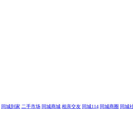
同城到家
二手市场
同城商城
相亲交友
同城114
同城商圈
同城