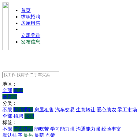
⾸⻚
求职招聘
房屋租售
立即登录
发布信息
地区：
全部
青龙
全青龙
分类：
不限
招聘求职
房屋租售
汽车交易
生意转让
爱心助农
零工市场
全部
招聘
求职
标签：
不限
有责任心
能吃苦
学习能力强
沟通能力强
经验丰富
默认排序
最热
最新
点赞