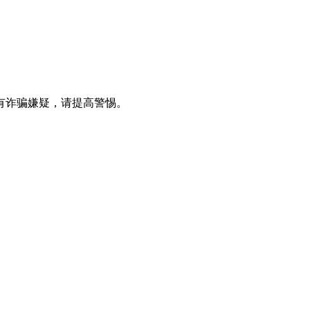
有诈骗嫌疑，请提⾼警惕。