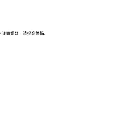
有诈骗嫌疑，请提⾼警惕。