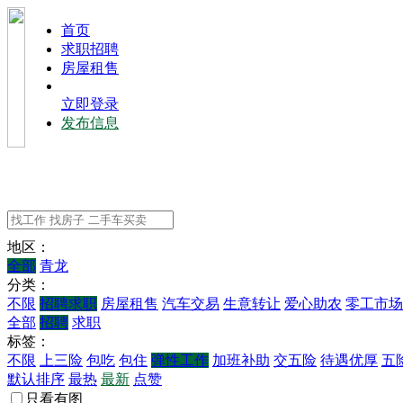
⾸⻚
求职招聘
房屋租售
立即登录
发布信息
地区：
全部
青龙
分类：
不限
招聘求职
房屋租售
汽车交易
生意转让
爱心助农
零工市场
全部
招聘
求职
标签：
不限
上三险
包吃
包住
弹性工作
加班补助
交五险
待遇优厚
五
默认排序
最热
最新
点赞
只看有图