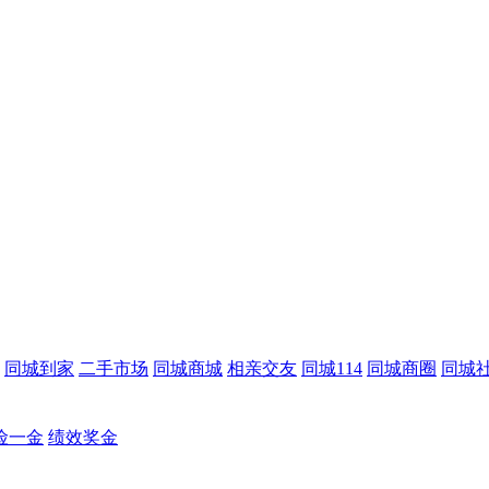
同城到家
二手市场
同城商城
相亲交友
同城114
同城商圈
同城
险一金
绩效奖金