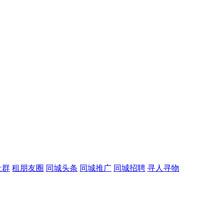
社群
租朋友圈
同城头条
同城推广
同城招聘
寻人寻物