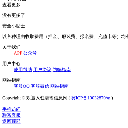
查看更多
没有更多了
安全小贴士
以各种理由收取费⽤（押⾦、服装费、报名费、充值卡等）均
关于我们
APP
公众号
⽤户中⼼
使⽤帮助
⽤户协议
防骗指南
⽹站指南
客服QQ
客服微信
⽹站指南
Copyright © 欢迎入驻龍盟信息网 (
冀ICP备19032870号
)
手机访问
联系客服
返回顶部