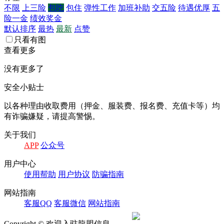
不限
上三险
包吃
包住
弹性工作
加班补助
交五险
待遇优厚
五
险一金
绩效奖金
默认排序
最热
最新
点赞
只看有图
查看更多
没有更多了
安全小贴士
以各种理由收取费⽤（押⾦、服装费、报名费、充值卡等）均
有诈骗嫌疑，请提⾼警惕。
关于我们
APP
公众号
⽤户中⼼
使⽤帮助
⽤户协议
防骗指南
⽹站指南
客服QQ
客服微信
⽹站指南
Copyright © 欢迎入驻龍盟信息