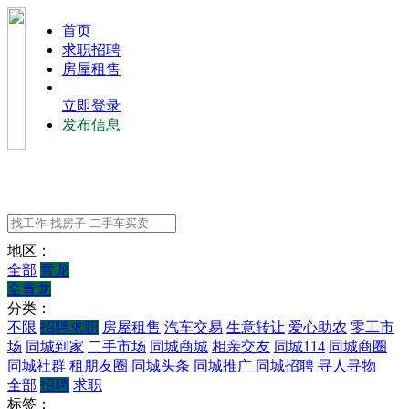
⾸⻚
求职招聘
房屋租售
立即登录
发布信息
地区：
全部
青龙
全青龙
分类：
不限
招聘求职
房屋租售
汽车交易
生意转让
爱心助农
零工市
场
同城到家
二手市场
同城商城
相亲交友
同城114
同城商圈
同城社群
租朋友圈
同城头条
同城推广
同城招聘
寻人寻物
全部
招聘
求职
标签：