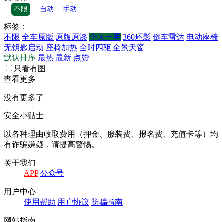
不限
自动
手动
标签：
不限
全车原版
原版原漆
个人一手
360环影
倒车雷达
电动座椅
无钥匙启动
座椅加热
全时四驱
全景天窗
默认排序
最热
最新
点赞
只看有图
查看更多
没有更多了
安全小贴士
以各种理由收取费⽤（押⾦、服装费、报名费、充值卡等）均
有诈骗嫌疑，请提⾼警惕。
关于我们
APP
公众号
⽤户中⼼
使⽤帮助
⽤户协议
防骗指南
⽹站指南