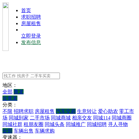
⾸⻚
求职招聘
房屋租售
立即登录
发布信息
地区：
全部
青龙
全青龙
分类：
不限
招聘求职
房屋租售
汽车交易
生意转让
爱心助农
零工市
场
同城到家
二手市场
同城商城
相亲交友
同城114
同城商圈
同城社群
租朋友圈
同城头条
同城推广
同城招聘
寻人寻物
全部
车辆出售
车辆求购
变速器：