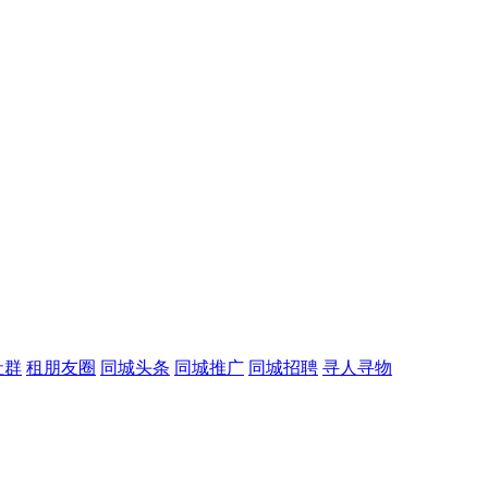
社群
租朋友圈
同城头条
同城推广
同城招聘
寻人寻物