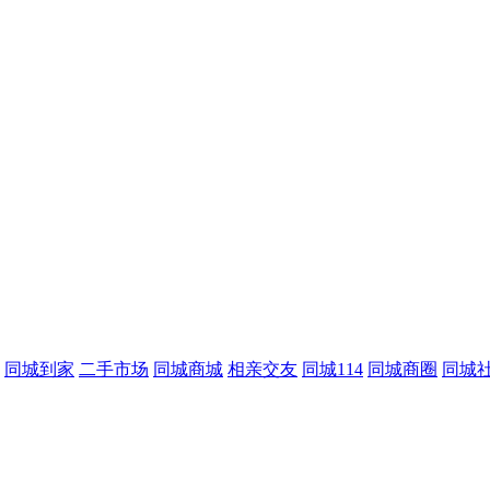
同城到家
二手市场
同城商城
相亲交友
同城114
同城商圈
同城