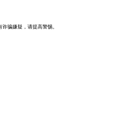
有诈骗嫌疑，请提⾼警惕。