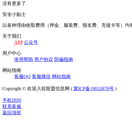
没有更多了
安全小贴士
以各种理由收取费⽤（押⾦、服装费、报名费、充值卡等）均
关于我们
APP
公众号
⽤户中⼼
使⽤帮助
⽤户协议
防骗指南
⽹站指南
客服QQ
客服微信
⽹站指南
Copyright © 欢迎入驻龍盟信息网 (
冀ICP备19032870号
)
手机访问
联系客服
返回顶部