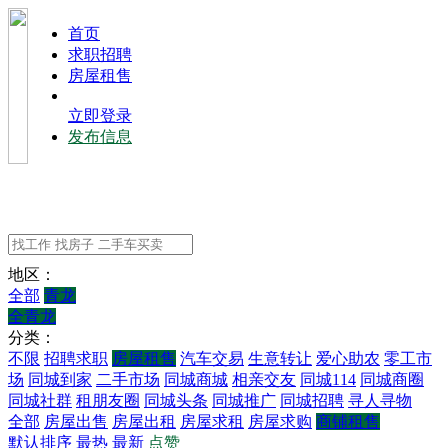
⾸⻚
求职招聘
房屋租售
立即登录
发布信息
地区：
全部
青龙
全青龙
分类：
不限
招聘求职
房屋租售
汽车交易
生意转让
爱心助农
零工市
场
同城到家
二手市场
同城商城
相亲交友
同城114
同城商圈
同城社群
租朋友圈
同城头条
同城推广
同城招聘
寻人寻物
全部
房屋出售
房屋出租
房屋求租
房屋求购
商铺租售
默认排序
最热
最新
点赞