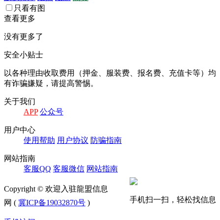
只看有图
查看更多
没有更多了
安全小贴士
以各种理由收取费⽤（押⾦、服装费、报名费、充值卡等）均
有诈骗嫌疑，请提⾼警惕。
关于我们
APP
公众号
⽤户中⼼
使⽤帮助
⽤户协议
防骗指南
⽹站指南
客服QQ
客服微信
⽹站指南
Copyright © 欢迎入驻龍盟信息
手机扫一扫，轻松找信息
网 (
冀ICP备19032870号
)