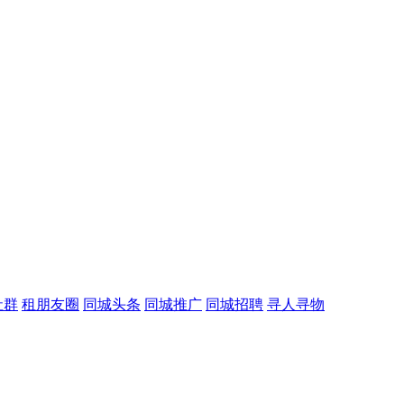
社群
租朋友圈
同城头条
同城推广
同城招聘
寻人寻物