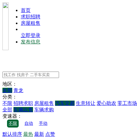
⾸⻚
求职招聘
房屋租售
立即登录
发布信息
地区：
全部
青龙
分类：
不限
招聘求职
房屋租售
汽车交易
生意转让
爱心助农
零工市场
全部
车辆出售
车辆求购
变速器：
不限
自动
手动
默认排序
最热
最新
点赞