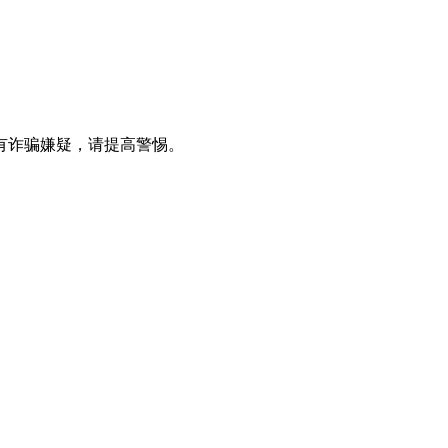
有诈骗嫌疑，请提⾼警惕。