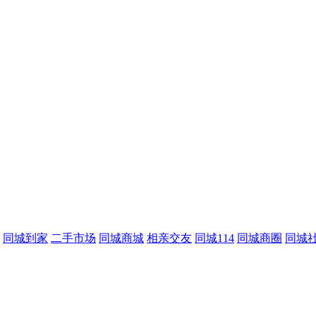
同城到家
二手市场
同城商城
相亲交友
同城114
同城商圈
同城