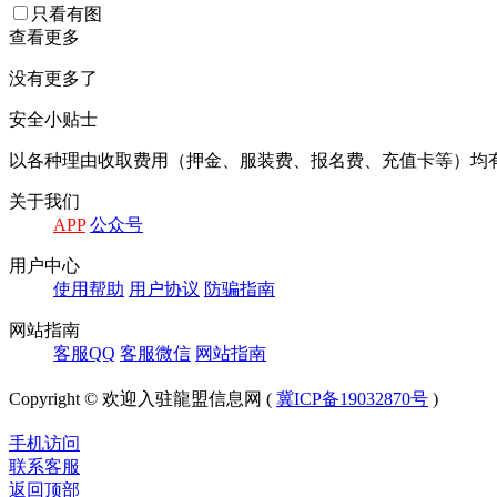
只看有图
查看更多
没有更多了
安全小贴士
以各种理由收取费⽤（押⾦、服装费、报名费、充值卡等）均
关于我们
APP
公众号
⽤户中⼼
使⽤帮助
⽤户协议
防骗指南
⽹站指南
客服QQ
客服微信
⽹站指南
Copyright © 欢迎入驻龍盟信息网 (
冀ICP备19032870号
)
手机访问
联系客服
返回顶部