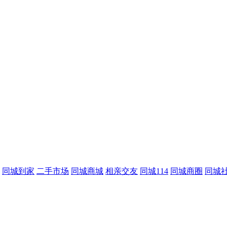
同城到家
二手市场
同城商城
相亲交友
同城114
同城商圈
同城