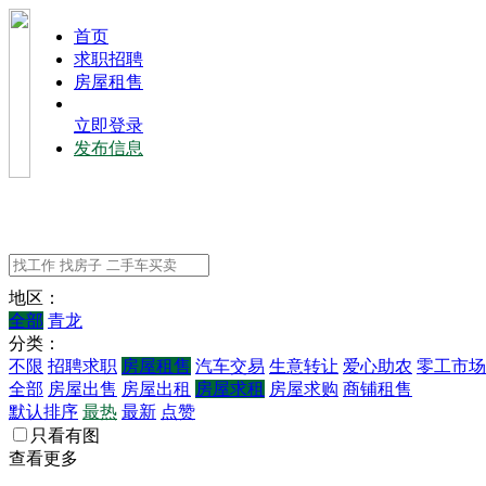
⾸⻚
求职招聘
房屋租售
立即登录
发布信息
地区：
全部
青龙
分类：
不限
招聘求职
房屋租售
汽车交易
生意转让
爱心助农
零工市场
全部
房屋出售
房屋出租
房屋求租
房屋求购
商铺租售
默认排序
最热
最新
点赞
只看有图
查看更多