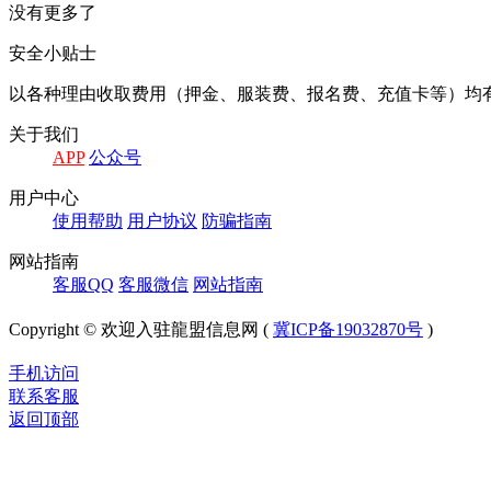
没有更多了
安全小贴士
以各种理由收取费⽤（押⾦、服装费、报名费、充值卡等）均
关于我们
APP
公众号
⽤户中⼼
使⽤帮助
⽤户协议
防骗指南
⽹站指南
客服QQ
客服微信
⽹站指南
Copyright © 欢迎入驻龍盟信息网 (
冀ICP备19032870号
)
手机访问
联系客服
返回顶部