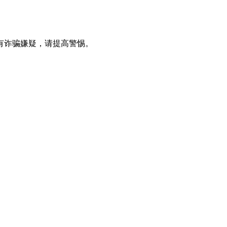
有诈骗嫌疑，请提⾼警惕。