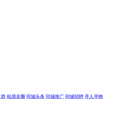
社群
租朋友圈
同城头条
同城推广
同城招聘
寻人寻物