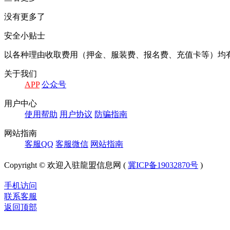
没有更多了
安全小贴士
以各种理由收取费⽤（押⾦、服装费、报名费、充值卡等）均
关于我们
APP
公众号
⽤户中⼼
使⽤帮助
⽤户协议
防骗指南
⽹站指南
客服QQ
客服微信
⽹站指南
Copyright © 欢迎入驻龍盟信息网 (
冀ICP备19032870号
)
手机访问
联系客服
返回顶部