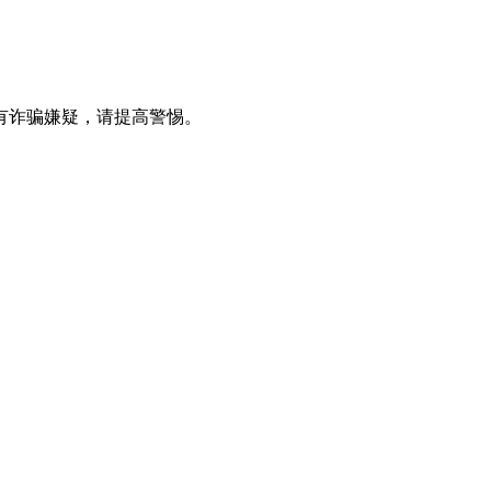
有诈骗嫌疑，请提⾼警惕。