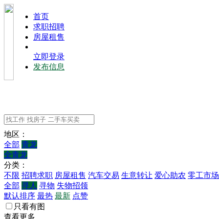
⾸⻚
求职招聘
房屋租售
立即登录
发布信息
地区：
全部
青龙
全青龙
分类：
不限
招聘求职
房屋租售
汽车交易
生意转让
爱心助农
零工市场
全部
寻人
寻物
失物招领
默认排序
最热
最新
点赞
只看有图
查看更多