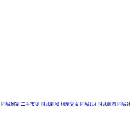
同城到家
二手市场
同城商城
相亲交友
同城114
同城商圈
同城