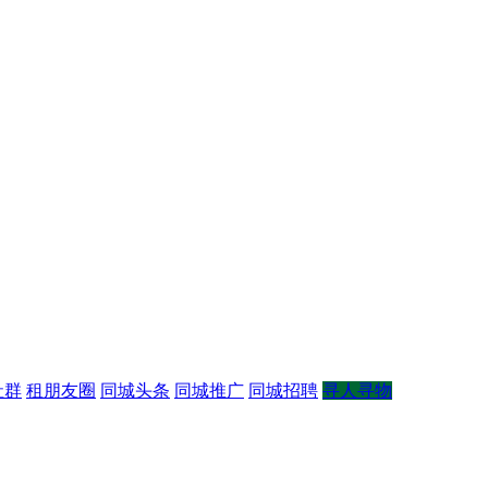
社群
租朋友圈
同城头条
同城推广
同城招聘
寻人寻物