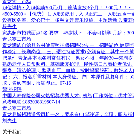
青龙零工市场
职位详情 • 入职奖励300元/月，连续发放3个月！=900元！
4500-5500 • 【优势】 1. 入职0费用，入职正式工，入职五险
设有医务室、爱心巴士、多种文娱康乐设施、主题活动 7. 带薪
段先生
家惠超市招聘面点1名 要求：45岁以下，不会可以学 月薪：3000左右
青龙零工市场
青龙满族自治县各村健康照护师招聘公告 一、招聘岗位 健康照
作稳定，长期岗位。 三、硬性持证要求(必须有证，其中一个就
聘条件 青龙县本地各村常住村民，男女不限，年龄30—60
熟悉老年人日常照料、基础康复护理、慢性病日常看护者优先；
翻身、清洁护理； 监测血压、血糖，按时提醒服药，做好老人
记； 六、报名所需材料 本人身份证、户口本原件及复印件； 对应
取，名额有限，报满即止。
07-16
龍盟招聘
中国人寿保险公司火热招募优秀人才: [机智]工作岗位：优才管理岗
意者电联:18630388195
07-14
青龙零工市场
青龙县城招聘送货司机一名，要求有C1驾驶证，全职，听从指
刘先生
关于我们