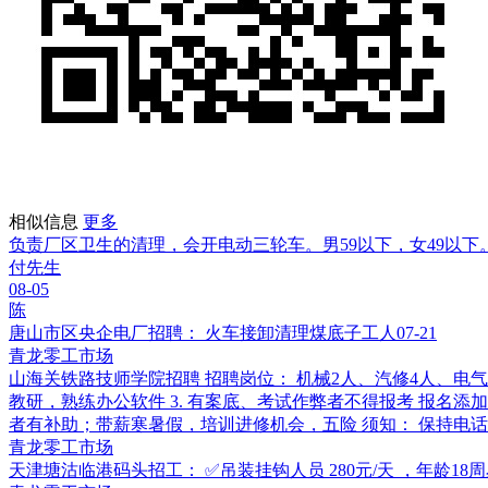
相似信息
更多
负责厂区卫生的清理，会开电动三轮车。男59以下，女49以下。
付先生
08-05
陈
唐山市区央企电厂招聘： 火车接卸清理煤底子工人
07-21
青龙零工市场
山海关铁路技师学院招聘 招聘岗位： 机械2人、汽修4人、电气4
教研，熟练办公软件 3. 有案底、考试作弊者不得报考 报名添
者有补助；带薪寒暑假，培训进修机会，五险 须知： 保持电话畅通，
青龙零工市场
天津塘沽临港码头招工： ✅吊装挂钩人员 280元/天 ，年龄1