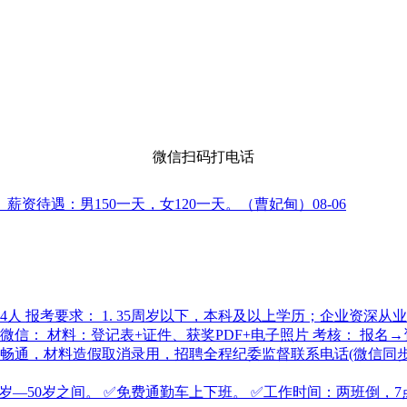
微信扫码打电话
薪资待遇：男150一天，女120一天。（曹妃甸）
08-06
人 报考要求： 1. 35周岁以下，本科及以上学历；企业资深从
加微信： 材料：登记表+证件、获奖PDF+电子照片 考核： 报
材料造假取消录用，招聘全程纪委监督 ​联系电话(微信同步)186
8周岁—50岁之间。 ✅免费通勤车上下班。 ✅工作时间：两班倒，