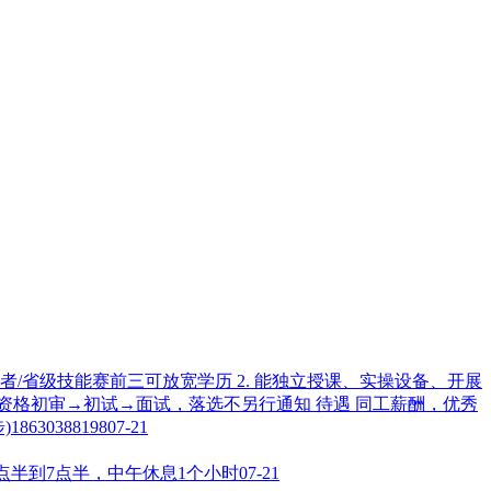
业者/省级技能赛前三可放宽学历 2. 能独立授课、实操设备、开展
名→资格初审→初试→面试，落选不另行通知 待遇 同工薪酬，优秀
30388198
07-21
7点半到7点半，中午休息1个小时
07-21