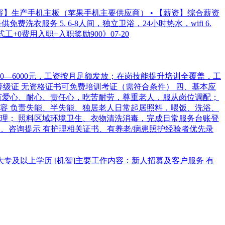
 【内容】生产手机主板（苹果手机主要供应商） • 【薪资】综合薪资
供免费洗衣服务 5. 6-8人间，独立卫浴，24小时热水，wifi 6.
工+0费用入职+入职奖励900》
07-20
0—6000元，工资按月足额发放；在岗技能提升培训全覆盖，工
能等级证 无资格证书可免费培训考证（需符合条件） 四、基本应
 有爱心、耐心、责任心，吃苦耐劳，尊重老人，服从岗位调配；
容 负责失能、半失能、独居老人日常起居照料，喂饭、洗浴、
理； 照料区域环境卫生、衣物清洗消毒，完成日常服务台账登
5 八、咨询提示 有护理相关证书、有养老/病患照护经验者优先录
岁，大专及以上学历 [机智]主要工作内容：新人招募及客户服务 有