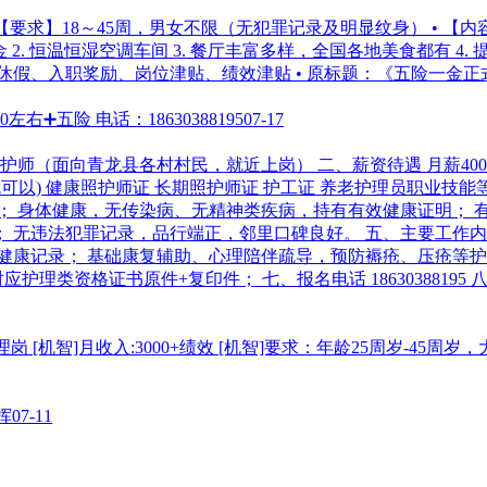
！ • 【要求】18～45周，男女不限（无犯罪记录及明显纹身） •
一金 2. 恒温恒湿空调车间 3. 餐厅丰富多样，全国各地美食都有 4. 提
休假、入职奖励、岗位津贴、绩效津贴 • 原标题：《五险一金正式
➕五险 电话：18630388195
07-17
护师（面向青龙县各村村民，就近上岗） 二、薪资待遇 月薪400
可以) 健康照护师证 长期照护师证 护工证 养老护理员职业技
周岁； 身体健康，无传染病、无精神类疾病，持有有效健康证明；
 无违法犯罪记录，品行端正，邻里口碑良好。 五、主要工作内
健康记录； 基础康复辅助、心理陪伴疏导，预防褥疮、压疮等护
护理类资格证书原件+复印件； 七、报名电话 1863038819
 [机智]月收入:3000+绩效 [机智]要求：年龄25周岁-45周
挥
07-11