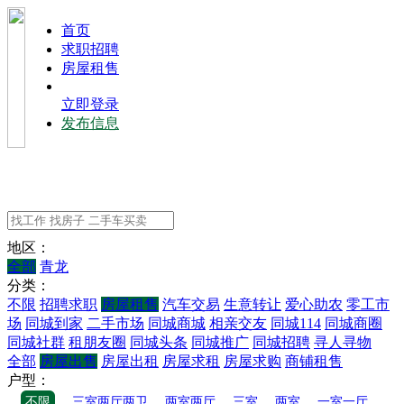
⾸⻚
求职招聘
房屋租售
立即登录
发布信息
地区：
全部
青龙
分类：
不限
招聘求职
房屋租售
汽车交易
生意转让
爱心助农
零工市
场
同城到家
二手市场
同城商城
相亲交友
同城114
同城商圈
同城社群
租朋友圈
同城头条
同城推广
同城招聘
寻人寻物
全部
房屋出售
房屋出租
房屋求租
房屋求购
商铺租售
户型：
不限
三室两厅两卫
两室两厅
三室
两室
一室一厅