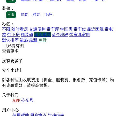
装修：
不限
简装
精装
毛坯
标签：
不限
随时看房
交通便利
带车库
学区房
带车位
靠近医院
带电
梯
带下房
精装修
黄金楼层
黄金地段
带家具家电
默认排序
最热
最新
点赞
只看有图
查看更多
没有更多了
安全小贴士
以各种理由收取费⽤（押⾦、服装费、报名费、充值卡等）均
有诈骗嫌疑，请提⾼警惕。
关于我们
APP
公众号
⽤户中⼼
使⽤帮助
⽤户协议
防骗指南