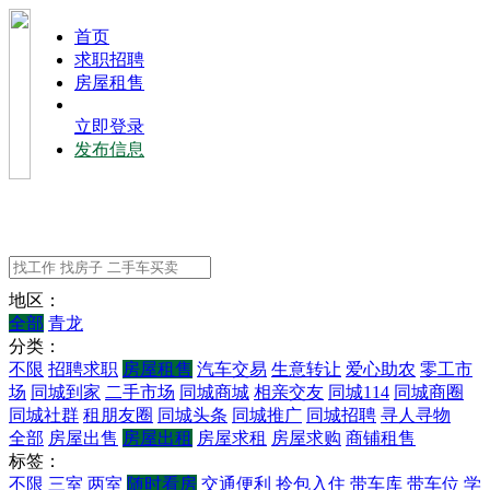
⾸⻚
求职招聘
房屋租售
立即登录
发布信息
地区：
全部
青龙
分类：
不限
招聘求职
房屋租售
汽车交易
生意转让
爱心助农
零工市
场
同城到家
二手市场
同城商城
相亲交友
同城114
同城商圈
同城社群
租朋友圈
同城头条
同城推广
同城招聘
寻人寻物
全部
房屋出售
房屋出租
房屋求租
房屋求购
商铺租售
标签：
不限
三室
两室
随时看房
交通便利
拎包入住
带车库
带车位
学