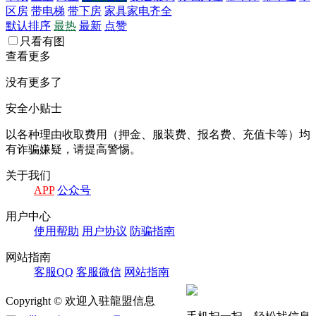
区房
带电梯
带下房
家具家电齐全
默认排序
最热
最新
点赞
只看有图
查看更多
没有更多了
安全小贴士
以各种理由收取费⽤（押⾦、服装费、报名费、充值卡等）均
有诈骗嫌疑，请提⾼警惕。
关于我们
APP
公众号
⽤户中⼼
使⽤帮助
⽤户协议
防骗指南
⽹站指南
客服QQ
客服微信
⽹站指南
Copyright © 欢迎入驻龍盟信息