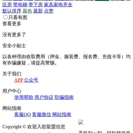
区房
带电梯
带下房
家具家电齐全
默认排序
最热
最新
点赞
只看有图
查看更多
没有更多了
安全小贴士
以各种理由收取费⽤（押⾦、服装费、报名费、充值卡等）均
有诈骗嫌疑，请提⾼警惕。
关于我们
APP
公众号
⽤户中⼼
使⽤帮助
⽤户协议
防骗指南
⽹站指南
客服QQ
客服微信
⽹站指南
Copyright © 欢迎入驻龍盟信息