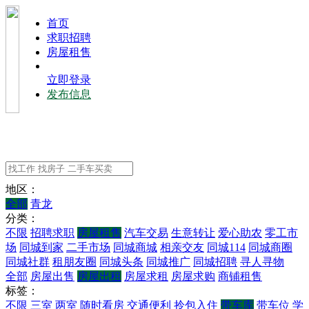
⾸⻚
求职招聘
房屋租售
立即登录
发布信息
地区：
全部
青龙
分类：
不限
招聘求职
房屋租售
汽车交易
生意转让
爱心助农
零工市
场
同城到家
二手市场
同城商城
相亲交友
同城114
同城商圈
同城社群
租朋友圈
同城头条
同城推广
同城招聘
寻人寻物
全部
房屋出售
房屋出租
房屋求租
房屋求购
商铺租售
标签：
不限
三室
两室
随时看房
交通便利
拎包入住
带车库
带车位
学