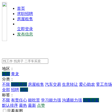
⾸⻚
求职招聘
房屋租售
立即登录
发布信息
地区：
全部
青龙
分类：
不限
招聘求职
房屋租售
汽车交易
生意转让
爱心助农
零工市场
全部
招聘
求职
标签：
不限
有责任心
能吃苦
学习能力强
沟通能力强
经验丰富
默认排序
最热
最新
点赞
只看有图