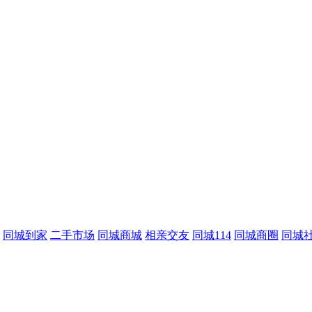
同城到家
二手市场
同城商城
相亲交友
同城114
同城商圈
同城