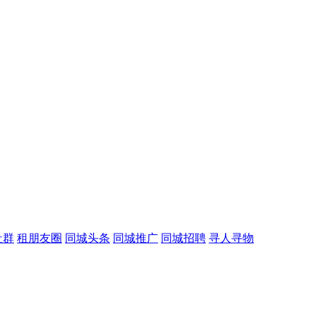
社群
租朋友圈
同城头条
同城推广
同城招聘
寻人寻物