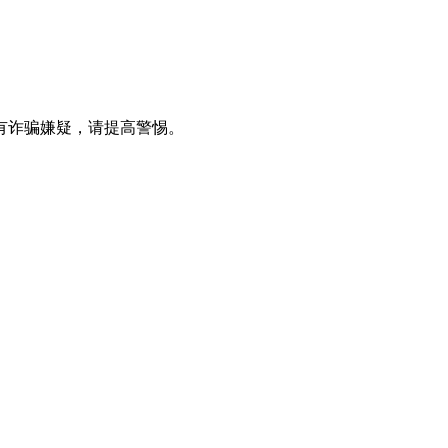
有诈骗嫌疑，请提⾼警惕。