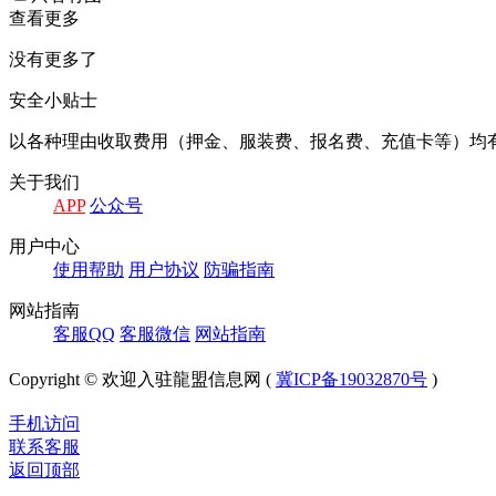
查看更多
没有更多了
安全小贴士
以各种理由收取费⽤（押⾦、服装费、报名费、充值卡等）均
关于我们
APP
公众号
⽤户中⼼
使⽤帮助
⽤户协议
防骗指南
⽹站指南
客服QQ
客服微信
⽹站指南
Copyright © 欢迎入驻龍盟信息网 (
冀ICP备19032870号
)
手机访问
联系客服
返回顶部