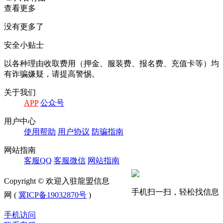
查看更多
没有更多了
安全小贴士
以各种理由收取费⽤（押⾦、服装费、报名费、充值卡等）均
有诈骗嫌疑，请提⾼警惕。
关于我们
APP
公众号
⽤户中⼼
使⽤帮助
⽤户协议
防骗指南
⽹站指南
客服QQ
客服微信
⽹站指南
Copyright © 欢迎入驻龍盟信息
手机扫一扫，轻松找信息
网 (
冀ICP备19032870号
)
手机访问