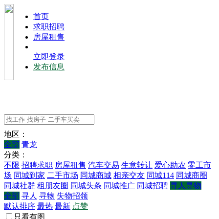
⾸⻚
求职招聘
房屋租售
立即登录
发布信息
地区：
全部
青龙
分类：
不限
招聘求职
房屋租售
汽车交易
生意转让
爱心助农
零工市
场
同城到家
二手市场
同城商城
相亲交友
同城114
同城商圈
同城社群
租朋友圈
同城头条
同城推广
同城招聘
寻人寻物
全部
寻人
寻物
失物招领
默认排序
最热
最新
点赞
只看有图