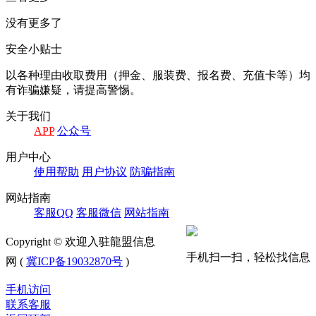
没有更多了
安全小贴士
以各种理由收取费⽤（押⾦、服装费、报名费、充值卡等）均
有诈骗嫌疑，请提⾼警惕。
关于我们
APP
公众号
⽤户中⼼
使⽤帮助
⽤户协议
防骗指南
⽹站指南
客服QQ
客服微信
⽹站指南
Copyright © 欢迎入驻龍盟信息
手机扫一扫，轻松找信息
网 (
冀ICP备19032870号
)
手机访问
联系客服