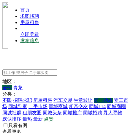
⾸⻚
求职招聘
房屋租售
立即登录
发布信息
地区：
全部
青龙
分类：
不限
招聘求职
房屋租售
汽车交易
生意转让
爱心助农
零工市
场
同城到家
二手市场
同城商城
相亲交友
同城114
同城商圈
同城社群
租朋友圈
同城头条
同城推广
同城招聘
寻人寻物
默认排序
最热
最新
点赞
只看有图
查看更多