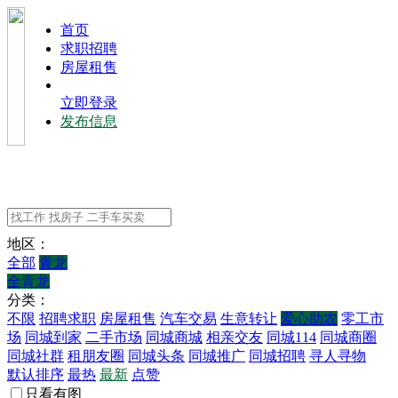
⾸⻚
求职招聘
房屋租售
立即登录
发布信息
地区：
全部
青龙
全青龙
分类：
不限
招聘求职
房屋租售
汽车交易
生意转让
爱心助农
零工市
场
同城到家
二手市场
同城商城
相亲交友
同城114
同城商圈
同城社群
租朋友圈
同城头条
同城推广
同城招聘
寻人寻物
默认排序
最热
最新
点赞
只看有图