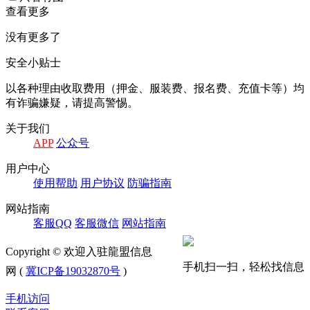
查看更多
没有更多了
安全小贴士
以各种理由收取费⽤（押⾦、服装费、报名费、充值卡等）均
有诈骗嫌疑，请提⾼警惕。
关于我们
APP
公众号
⽤户中⼼
使⽤帮助
⽤户协议
防骗指南
⽹站指南
客服QQ
客服微信
⽹站指南
Copyright © 欢迎入驻龍盟信息
手机扫一扫，轻松找信息
网 (
冀ICP备19032870号
)
手机访问