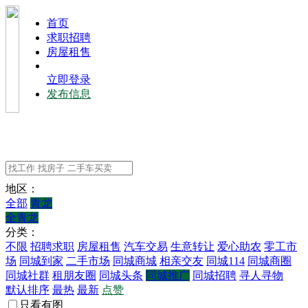
⾸⻚
求职招聘
房屋租售
立即登录
发布信息
地区：
全部
青龙
全青龙
分类：
不限
招聘求职
房屋租售
汽车交易
生意转让
爱心助农
零工市
场
同城到家
二手市场
同城商城
相亲交友
同城114
同城商圈
同城社群
租朋友圈
同城头条
同城推广
同城招聘
寻人寻物
默认排序
最热
最新
点赞
只看有图