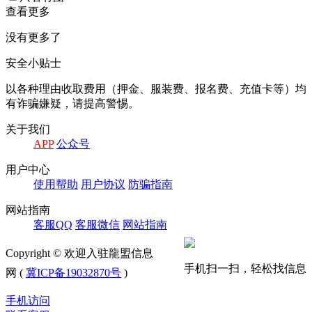
查看更多
没有更多了
安全小贴士
以各种理由收取费⽤（押⾦、服装费、报名费、充值卡等）均
有诈骗嫌疑，请提⾼警惕。
关于我们
APP
公众号
⽤户中⼼
使⽤帮助
⽤户协议
防骗指南
⽹站指南
客服QQ
客服微信
⽹站指南
Copyright © 欢迎入驻龍盟信息
手机扫一扫，轻松找信息
网 (
冀ICP备19032870号
)
手机访问