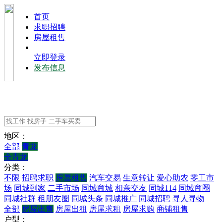
⾸⻚
求职招聘
房屋租售
立即登录
发布信息
地区：
全部
青龙
全青龙
分类：
不限
招聘求职
房屋租售
汽车交易
生意转让
爱心助农
零工市
场
同城到家
二手市场
同城商城
相亲交友
同城114
同城商圈
同城社群
租朋友圈
同城头条
同城推广
同城招聘
寻人寻物
全部
房屋出售
房屋出租
房屋求租
房屋求购
商铺租售
户型：