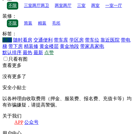
不限
三室两厅两卫
两室两厅
三室
两室
一室一厅
装修：
不限
简装
精装
毛坯
标签：
不限
随时看房
交通便利
带车库
学区房
带车位
靠近医院
带电
梯
带下房
精装修
黄金楼层
黄金地段
带家具家电
默认排序
最热
最新
点赞
只看有图
查看更多
没有更多了
安全小贴士
以各种理由收取费⽤（押⾦、服装费、报名费、充值卡等）均
有诈骗嫌疑，请提⾼警惕。
关于我们
APP
公众号
⽤户中⼼