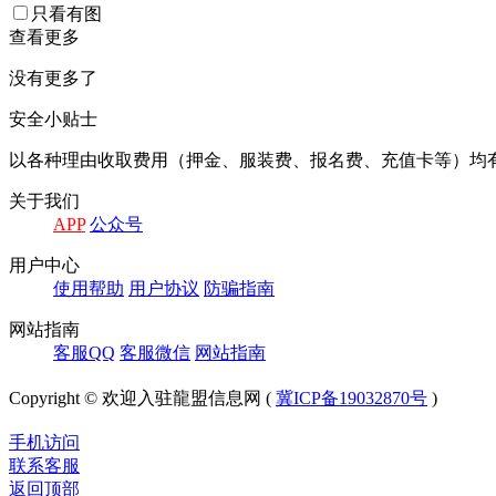
只看有图
查看更多
没有更多了
安全小贴士
以各种理由收取费⽤（押⾦、服装费、报名费、充值卡等）均
关于我们
APP
公众号
⽤户中⼼
使⽤帮助
⽤户协议
防骗指南
⽹站指南
客服QQ
客服微信
⽹站指南
Copyright © 欢迎入驻龍盟信息网 (
冀ICP备19032870号
)
手机访问
联系客服
返回顶部