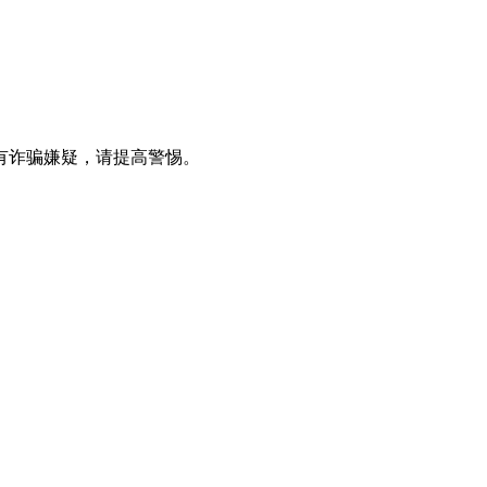
有诈骗嫌疑，请提⾼警惕。