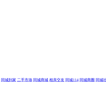
同城到家
二手市场
同城商城
相亲交友
同城114
同城商圈
同城