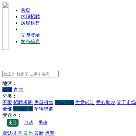
⾸⻚
求职招聘
房屋租售
立即登录
发布信息
地区：
全部
青龙
分类：
不限
招聘求职
房屋租售
汽车交易
生意转让
爱心助农
零工市场
全部
车辆出售
车辆求购
变速器：
不限
自动
手动
默认排序
最热
最新
点赞