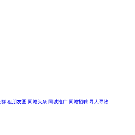
社群
租朋友圈
同城头条
同城推广
同城招聘
寻人寻物