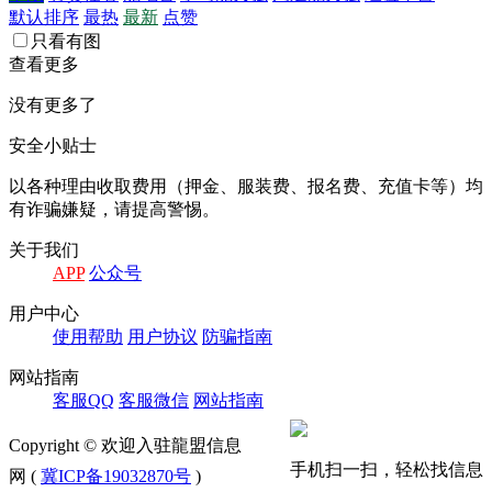
默认排序
最热
最新
点赞
只看有图
查看更多
没有更多了
安全小贴士
以各种理由收取费⽤（押⾦、服装费、报名费、充值卡等）均
有诈骗嫌疑，请提⾼警惕。
关于我们
APP
公众号
⽤户中⼼
使⽤帮助
⽤户协议
防骗指南
⽹站指南
客服QQ
客服微信
⽹站指南
Copyright © 欢迎入驻龍盟信息
手机扫一扫，轻松找信息
网 (
冀ICP备19032870号
)