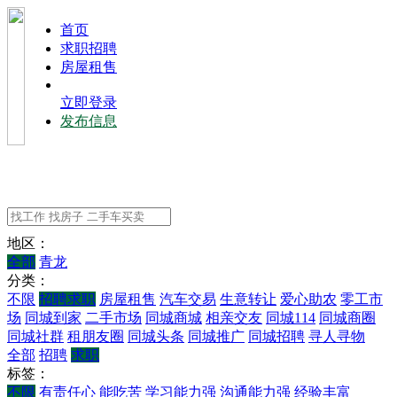
⾸⻚
求职招聘
房屋租售
立即登录
发布信息
地区：
全部
青龙
分类：
不限
招聘求职
房屋租售
汽车交易
生意转让
爱心助农
零工市
场
同城到家
二手市场
同城商城
相亲交友
同城114
同城商圈
同城社群
租朋友圈
同城头条
同城推广
同城招聘
寻人寻物
全部
招聘
求职
标签：
不限
有责任心
能吃苦
学习能力强
沟通能力强
经验丰富