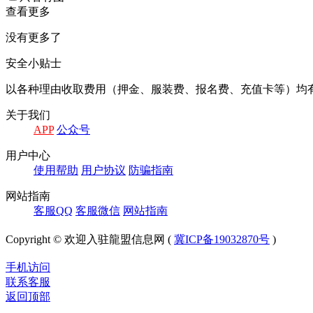
查看更多
没有更多了
安全小贴士
以各种理由收取费⽤（押⾦、服装费、报名费、充值卡等）均
关于我们
APP
公众号
⽤户中⼼
使⽤帮助
⽤户协议
防骗指南
⽹站指南
客服QQ
客服微信
⽹站指南
Copyright © 欢迎入驻龍盟信息网 (
冀ICP备19032870号
)
手机访问
联系客服
返回顶部