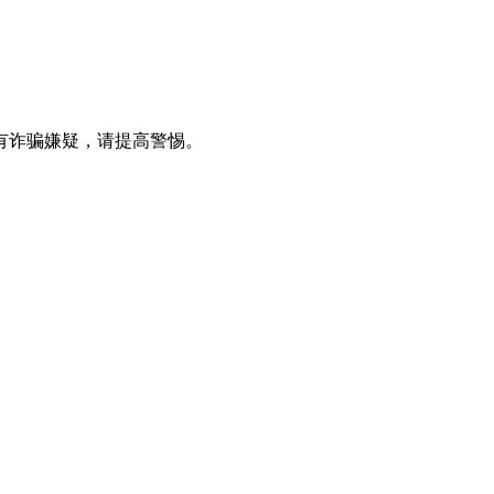
有诈骗嫌疑，请提⾼警惕。