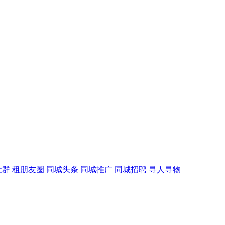
社群
租朋友圈
同城头条
同城推广
同城招聘
寻人寻物