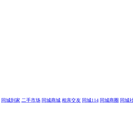
同城到家
二手市场
同城商城
相亲交友
同城114
同城商圈
同城