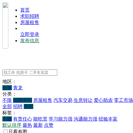
⾸⻚
求职招聘
房屋租售
立即登录
发布信息
地区：
全部
青龙
分类：
不限
招聘求职
房屋租售
汽车交易
生意转让
爱心助农
零工市场
全部
招聘
求职
标签：
不限
有责任心
能吃苦
学习能力强
沟通能力强
经验丰富
默认排序
最热
最新
点赞
只看有图