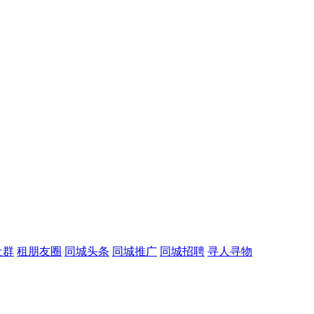
社群
租朋友圈
同城头条
同城推广
同城招聘
寻人寻物