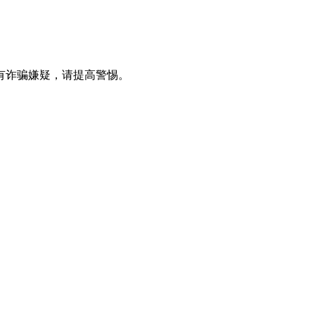
有诈骗嫌疑，请提⾼警惕。