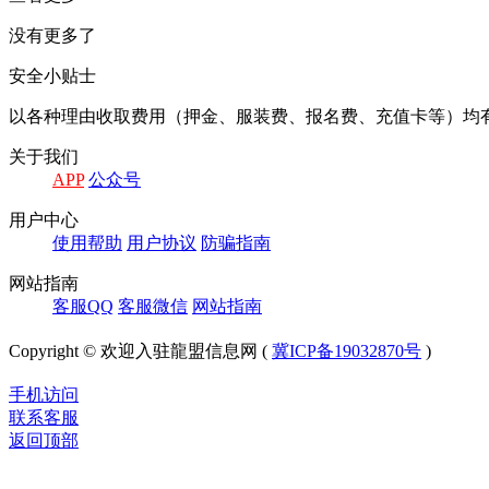
没有更多了
安全小贴士
以各种理由收取费⽤（押⾦、服装费、报名费、充值卡等）均
关于我们
APP
公众号
⽤户中⼼
使⽤帮助
⽤户协议
防骗指南
⽹站指南
客服QQ
客服微信
⽹站指南
Copyright © 欢迎入驻龍盟信息网 (
冀ICP备19032870号
)
手机访问
联系客服
返回顶部