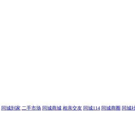
同城到家
二手市场
同城商城
相亲交友
同城114
同城商圈
同城