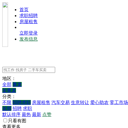
⾸⻚
求职招聘
房屋租售
立即登录
发布信息
地区：
全部
青龙
全青龙
分类：
不限
招聘求职
房屋租售
汽车交易
生意转让
爱心助农
零工市场
全部
招聘
求职
默认排序
最热
最新
点赞
只看有图
查看更多