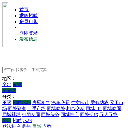
⾸⻚
求职招聘
房屋租售
立即登录
发布信息
地区：
全部
青龙
全青龙
分类：
不限
招聘求职
房屋租售
汽车交易
生意转让
爱心助农
零工市
场
同城到家
二手市场
同城商城
相亲交友
同城114
同城商圈
同城社群
租朋友圈
同城头条
同城推广
同城招聘
寻人寻物
全部
招聘
求职
默认排序
最热
最新
点赞