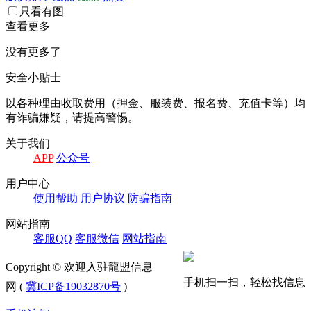
只看有图
查看更多
没有更多了
安全小贴士
以各种理由收取费⽤（押⾦、服装费、报名费、充值卡等）均
有诈骗嫌疑，请提⾼警惕。
关于我们
APP
公众号
⽤户中⼼
使⽤帮助
⽤户协议
防骗指南
⽹站指南
客服QQ
客服微信
⽹站指南
Copyright © 欢迎入驻龍盟信息
手机扫一扫，轻松找信息
网 (
冀ICP备19032870号
)