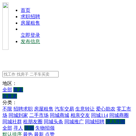
⾸⻚
求职招聘
房屋租售
立即登录
发布信息
地区：
全部
青龙
全青龙
分类：
不限
招聘求职
房屋租售
汽车交易
生意转让
爱心助农
零工市
场
同城到家
二手市场
同城商城
相亲交友
同城114
同城商圈
同城社群
租朋友圈
同城头条
同城推广
同城招聘
寻人寻物
全部
寻人
寻物
失物招领
默认排序
最热
最新
点赞