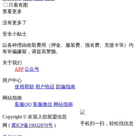
只看有图
查看更多
没有更多了
安全小贴士
以各种理由收取费⽤（押⾦、服装费、报名费、充值卡等）均
有诈骗嫌疑，请提⾼警惕。
关于我们
APP
公众号
⽤户中⼼
使⽤帮助
⽤户协议
防骗指南
⽹站指南
客服QQ
客服微信
⽹站指南
Copyright © 欢迎入驻龍盟信息
手机扫一扫，轻松找信息
网 (
冀ICP备19032870号
)